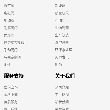
调节阀
新能源
电磁阀
航空航天
电动阀
石油化工
耐腐阀门
生物制药
角座阀
生产制造
自力式控制阀
真空设备
手动阀门
环保水处理
特殊定制阀
火力发电
附件
船舶
服务支持
关于我们
售前咨询
公司介绍
资料下载
工厂巡视
售后服务
最新新闻
意见反馈
荣誉资质