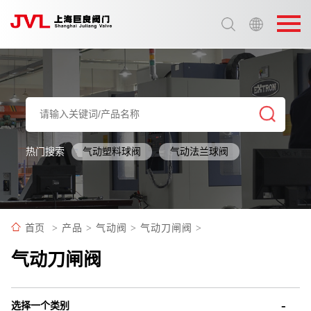
选择语言:
中文 / Chinese
英语 / English
热门搜索
气动塑料球阀
气动法兰球阀
首页
>
产品
>
气动阀
>
气动刀闸阀
>
气动刀闸阀
选择一个类别