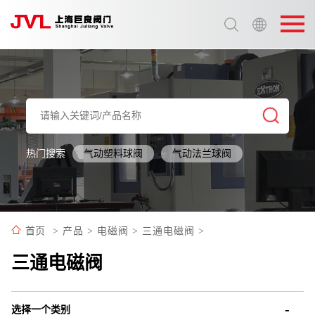
选择语言:
中文 / Chinese
英语 / English
热门搜索
气动塑料球阀
气动法兰球阀
首页
>
产品
>
电磁阀
>
三通电磁阀
>
三通电磁阀
选择一个类别