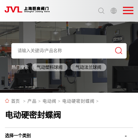
选择语言:
中文 / Chinese
英语 / English
热门搜索
气动塑料球阀
气动法兰球阀
首页
>
产品
>
电动阀
>
电动硬密封蝶阀
>
电动硬密封蝶阀
选择一个类别