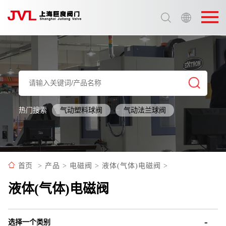
选择语言:
中文 / Chinese
英语 / English
热门搜索
气动塑料球阀
气动法兰球阀
首页
>
产品
>
电磁阀
>
液体(气体)电磁阀
>
液体(气体)电磁阀
选择一个类别