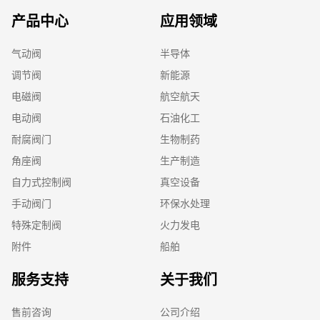
产品中心
应用领域
气动阀
半导体
调节阀
新能源
电磁阀
航空航天
电动阀
石油化工
耐腐阀门
生物制药
角座阀
生产制造
自力式控制阀
真空设备
手动阀门
环保水处理
特殊定制阀
火力发电
附件
船舶
服务支持
关于我们
售前咨询
公司介绍