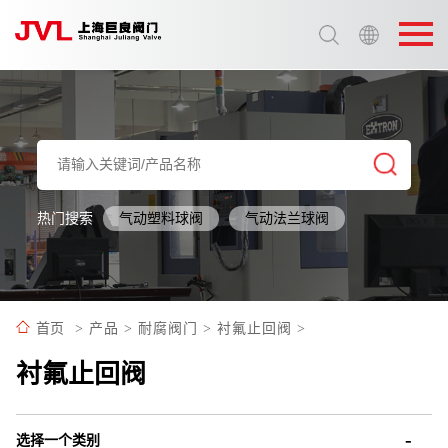
选择语言:
中文 / Chinese
英语 / English
热门搜索
气动塑料球阀
气动法兰球阀
首页
>
产品
>
耐腐阀门
>
衬氟止回阀
>
衬氟止回阀
选择一个类别