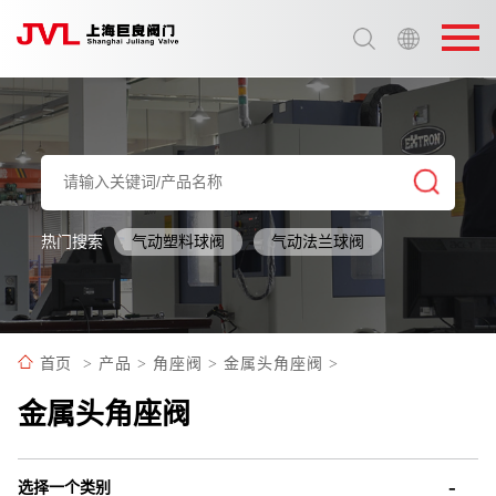
选择语言:
中文 / Chinese
英语 / English
热门搜索
气动塑料球阀
气动法兰球阀
首页
>
产品
>
角座阀
>
金属头角座阀
>
金属头角座阀
选择一个类别