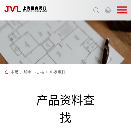
选择语言:
中文 / Chinese
英语 / English
查找资料
主页
/
服务与支持
/
产品资料查
找