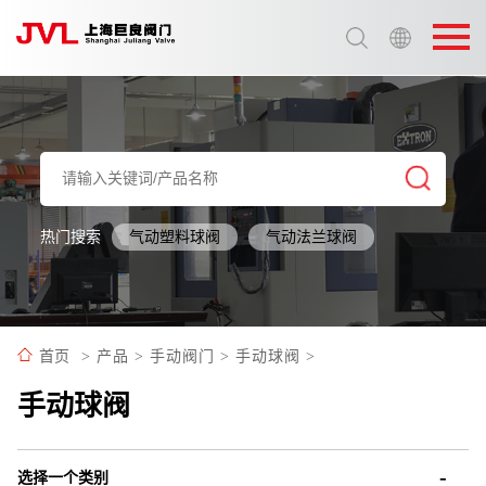
选择语言:
中文 / Chinese
英语 / English
热门搜索
气动塑料球阀
气动法兰球阀
首页
>
产品
>
手动阀门
>
手动球阀
>
手动球阀
选择一个类别