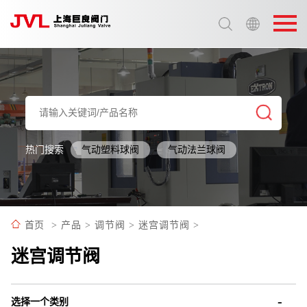
选择语言:
中文 / Chinese
英语 / English
热门搜索
气动塑料球阀
气动法兰球阀
首页
>
产品
>
调节阀
>
迷宫调节阀
>
迷宫调节阀
选择一个类别