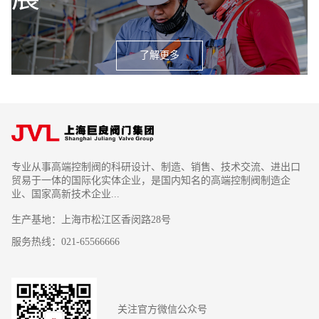
2016
了解更多
2015
确定巨良使命、愿景、核心价值
观
专业从事高端控制阀的科研设计、制造、销售、技术交流、进出口
打造梦想园林式工厂
贸易于一体的国际化实体企业，是国内知名的高端控制阀制造企
2013
12月上海巨良阀门集团有限公司
业、国家高新技术企业...
荣获国家高新技术企业
生产基地：上海市松江区香闵路28号
服务热线：021-65566666
2011
关注官方微信公众号