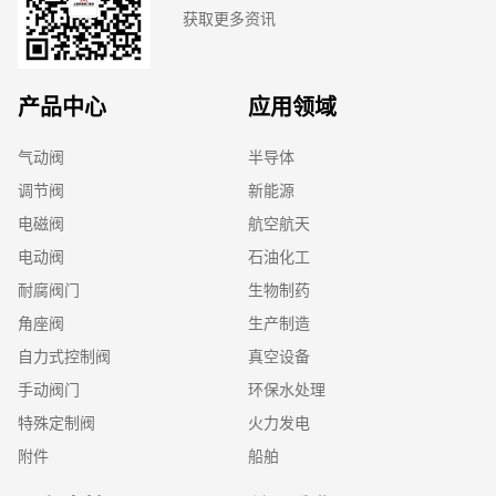
2008
获取更多资讯
产品中心
应用领域
2007
气动阀
半导体
5月智能交付系统运营使用
调节阀
新能源
9月首次通过CCC认证，12月正
电磁阀
航空航天
2006
式导入扫除道
电动阀
石油化工
耐腐阀门
生物制药
角座阀
生产制造
2005
自力式控制阀
真空设备
手动阀门
环保水处理
特殊定制阀
火力发电
2004
附件
船舶