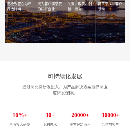
用极致匠心为世
成为客户满意度
关爱、敬畏、创
员工幸福、客户
界造好阀
的标杆企业
新、担当
感动
可持续化发展
通过高比例研发投入，为产品解决方案提供高强
度研发保障。
10
%+
30
+
20000
+
30000
+
营收投入研发
专利技术
平方建筑面积
合作的客户