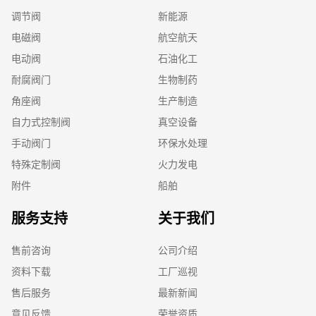
调节阀
新能源
电磁阀
航空航天
电动阀
石油化工
耐腐阀门
生物制药
角座阀
生产制造
自力式控制阀
真空设备
手动阀门
环保水处理
特殊定制阀
火力发电
附件
船舶
服务支持
关于我们
售前咨询
公司介绍
资料下载
工厂巡视
售后服务
最新新闻
意见反馈
荣誉资质