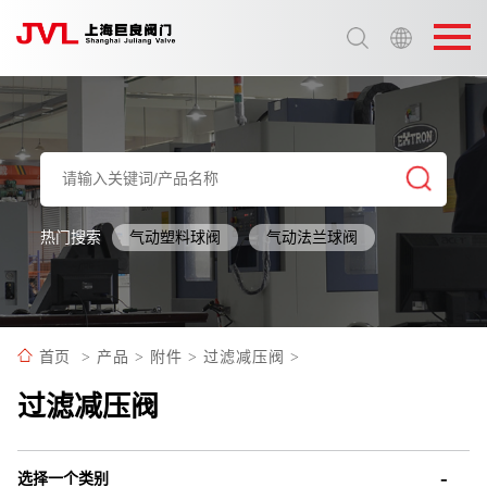
选择语言:
中文 / Chinese
英语 / English
热门搜索
气动塑料球阀
气动法兰球阀
首页
>
产品
>
附件
>
过滤减压阀
>
过滤减压阀
选择一个类别