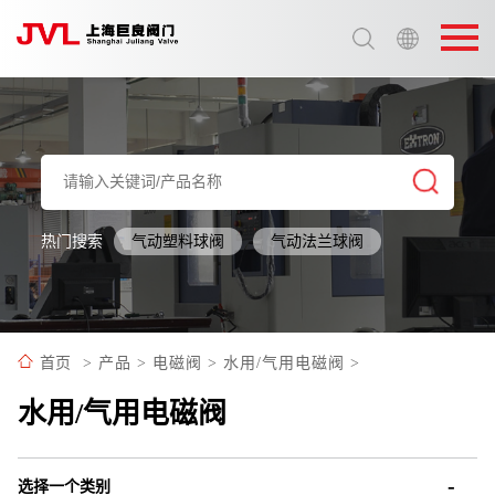
选择语言:
中文 / Chinese
英语 / English
热门搜索
气动塑料球阀
气动法兰球阀
首页
>
产品
>
电磁阀
>
水用/气用电磁阀
>
水用/气用电磁阀
选择一个类别