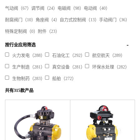
气动阀
（67）
调节阀
（24）
电磁阀
（98）
电动阀
（40）
耐腐阀门
（10）
角座阀
（4）
自力式控制阀
（13）
手动阀门
（36）
特殊定制阀
（0）
附件
（23）
按行业应用筛选
火力发电（288）
石油化工（292）
航空航天（289）
生产制造（281）
真空设备（281）
环保水处理（282）
生物制药（283）
船舶（272）
共有315款产品