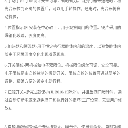
3,手动手轮-手轮设计安全可靠，省时省力。当执行器未通电时，将
离合器拉到正确的位置后，可以用手轮操作。通电时，离合器将自
动复位，
4.位置指示器-安装在中心轴上，用于观察阀门的位置。镜片采用防
爆钢化玻璃，强度更高。
5.加热器和恒温器-用于恒定执行器腔体内部的温度，以避免腔体内
部由于环境温度变化出现凝露现象。
6.开关限位-两机械和电子双限位。机械限位螺丝可调，安全可靠。
电子限位是由凸轮控制的微动开关，限位凸轮的位置可通过简单的
调整，精确方便的设定电动行程。
7.扭矩开关-提供过载保护(JLB010/15除外)，并且当阀门堵转时，通
过自动切断电源来避免阀门和执行器的损坏(工厂设置，无需用户修
改)。
8,自锁-精密蜗轮娱杆传动扭矩大、噪音低、使用寿命长。自锁功能