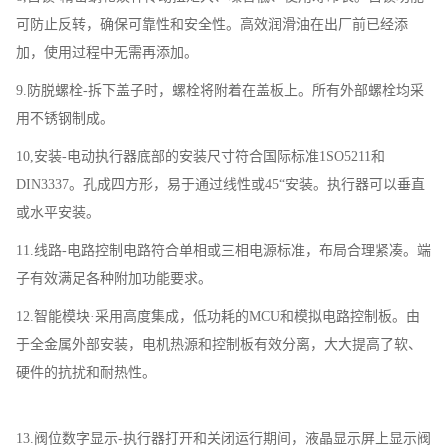
可防止反转，确保可靠性和安全性。高效润滑油在出厂前已经添
加，使用过程中无需再添加。
9.防脱螺栓-拆下盖子时，螺栓将附着在盖板上。所有外部螺栓均采
用不锈钢制成。
10,安装-电动执行器底部的安装尺寸符合国际标准1SO5211和
DIN3337。孔成四方形，易于通过线性或45“安装。执行器可以垂直
或水平安装。
11.线路-电路控制电路符合单相或三相电源标准，布局合理紧凑。端
子有效满足各种附加功能要求。
12.智能模块·采用高度集成，低功耗的MCU和模拟电路控制板。由
于全金属外部安装，电机热源和控制板有效分离，大大提高了软、
硬件的抗扰和耐热性。
13.阀位数字显示-执行器打开和关闭运行期间，液晶显示屏上显示阀