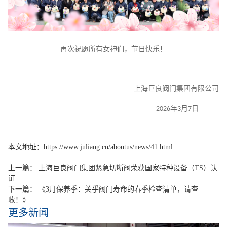
再次祝愿所有女神们，节日快乐！
上海巨良阀门集团有限公司
年
月
日
2026
3
7
本文地址：https://www.juliang.cn/aboutus/news/41.html
上一篇：
上海巨良阀门集团紧急切断阀荣获国家特种设备（TS）认
证
下一篇：
《3月保养季：关乎阀门寿命的春季检查清单，请查
收！》
更多新闻