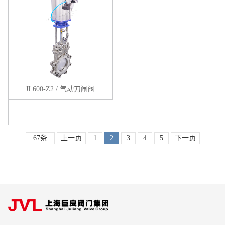
JL600-Z2 / 气动刀闸阀
67条
上一页
1
2
3
4
5
下一页