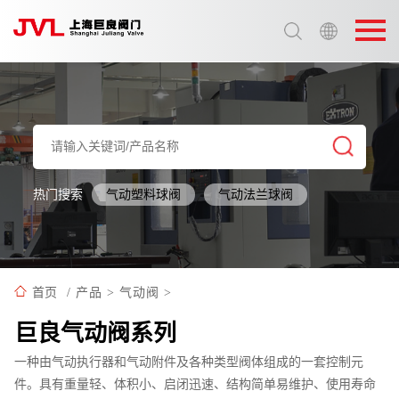
选择语言:
中文 / Chinese
英语 / English
热门搜索
气动塑料球阀
气动法兰球阀
首页
/
产品
>
气动阀
>
巨良气动阀系列
一种由气动执行器和气动附件及各种类型阀体组成的一套控制元
件。具有重量轻、体积小、启闭迅速、结构简单易维护、使用寿命