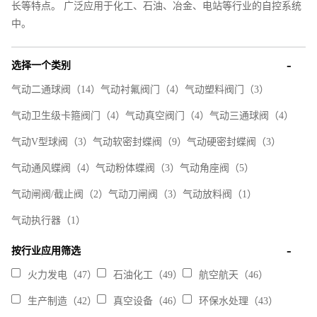
长等特点。 广泛应用于化工、石油、冶金、电站等行业的自控系统
中。
选择一个类别
气动二通球阀
（14）
气动衬氟阀门
（4）
气动塑料阀门
（3）
气动卫生级卡箍阀门
（4）
气动真空阀门
（4）
气动三通球阀
（4）
气动V型球阀
（3）
气动软密封蝶阀
（9）
气动硬密封蝶阀
（3）
气动通风蝶阀
（4）
气动粉体蝶阀
（3）
气动角座阀
（5）
气动闸阀/截止阀
（2）
气动刀闸阀
（3）
气动放料阀
（1）
气动执行器
（1）
按行业应用筛选
火力发电（47）
石油化工（49）
航空航天（46）
生产制造（42）
真空设备（46）
环保水处理（43）