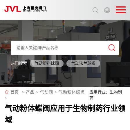
选择语言:
中文 / Chinese
英语 / English
热门搜索
气动塑料球阀
气动法兰球阀
应用行业：生物制
首页
>
产品
>
气动阀
>
气动粉体蝶阀
药
>
气动粉体蝶阀应用于生物制药行业领
域