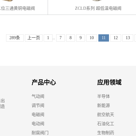
列二位三通黄铜电磁阀
ZCLD系列 超低温电磁阀
289条
上一页
1
..
7
8
9
10
11
12
13
产品中心
应用领域
气动阀
半导体
进出
调节阀
新能源
制造
电磁阀
航空航天
电动阀
石油化工
耐腐阀门
生物制药