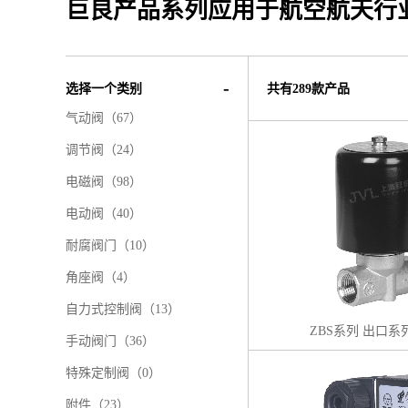
巨良产品系列应用于航空航天行
选择一个类别
共有289款产品
气动阀
（67）
调节阀
（24）
电磁阀
（98）
电动阀
（40）
耐腐阀门
（10）
角座阀
（4）
自力式控制阀
（13）
ZBS系列 出口
手动阀门
（36）
特殊定制阀
（0）
附件
（23）