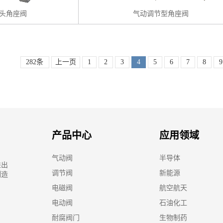
头角座阀
气动调节型角座阀
282条
上一页
1
2
3
4
5
6
7
8
9
产品中心
应用领域
气动阀
半导体
进出
调节阀
新能源
制造
电磁阀
航空航天
电动阀
石油化工
耐腐阀门
生物制药