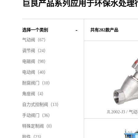
巨良产品系列应用于环保水处理
选择一个类别
共有282款产品
气动阀
（67）
调节阀
（24）
电磁阀
（98）
电动阀
（40）
耐腐阀门
（10）
角座阀
（4）
自力式控制阀
（13）
JL2002-J3 /
手动阀门
（36）
特殊定制阀
（0）
附件
（23）