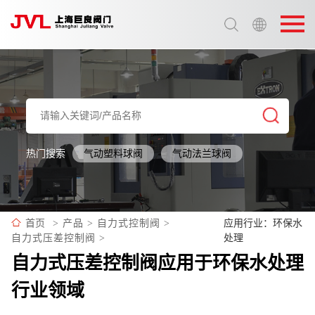
选择语言:
中文 / Chinese
英语 / English
热门搜索
气动塑料球阀
气动法兰球阀
应用行业：环保水
首页
>
产品
>
自力式控制阀
>
处理
自力式压差控制阀
>
自力式压差控制阀应用于环保水处理
行业领域