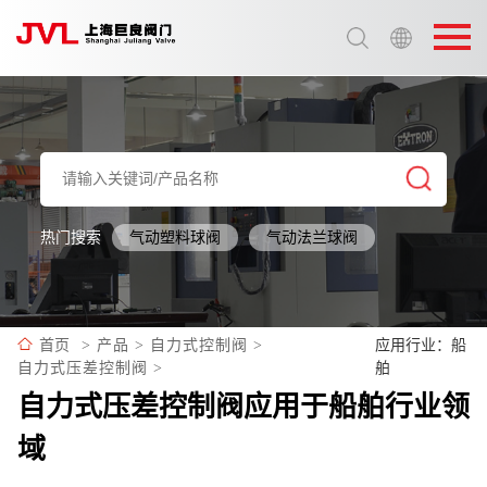
选择语言:
中文 / Chinese
英语 / English
热门搜索
气动塑料球阀
气动法兰球阀
应用行业：船
首页
>
产品
>
自力式控制阀
>
舶
自力式压差控制阀
>
自力式压差控制阀应用于船舶行业领
域