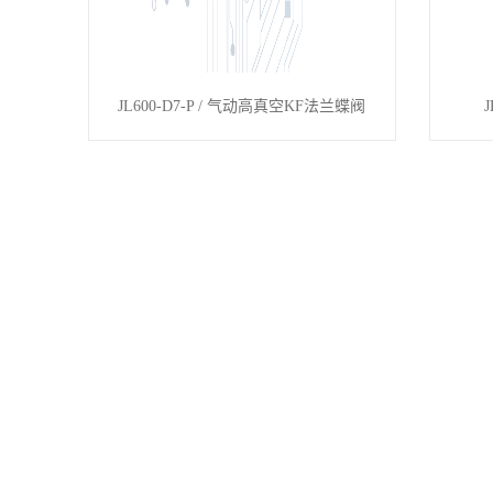
JL600-D7-P / 气动高真空KF法兰蝶阀