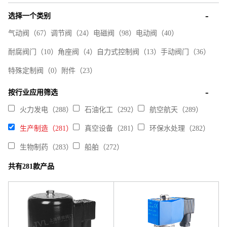
选择一个类别
气动阀
（67）
调节阀
（24）
电磁阀
（98）
电动阀
（40）
耐腐阀门
（10）
角座阀
（4）
自力式控制阀
（13）
手动阀门
（36）
特殊定制阀
（0）
附件
（23）
按行业应用筛选
火力发电（288）
石油化工（292）
航空航天（289）
生产制造（281）
真空设备（281）
环保水处理（282）
生物制药（283）
船舶（272）
共有281款产品