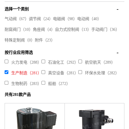
选择一个类别
气动阀
（67）
调节阀
（24）
电磁阀
（98）
电动阀
（40）
耐腐阀门
（10）
角座阀
（4）
自力式控制阀
（13）
手动阀门
（36）
特殊定制阀
（0）
附件
（23）
按行业应用筛选
火力发电（288）
石油化工（292）
航空航天（289）
生产制造（281）
真空设备（281）
环保水处理（282）
生物制药（283）
船舶（272）
共有281款产品