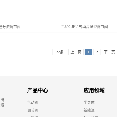
动三通分流调节阀
JL600-JH / 气动高温型调节阀
22条
上一页
1
2
下一页
产品中心
应用领域
进出
气动阀
半导体
制造
调节阀
新能源