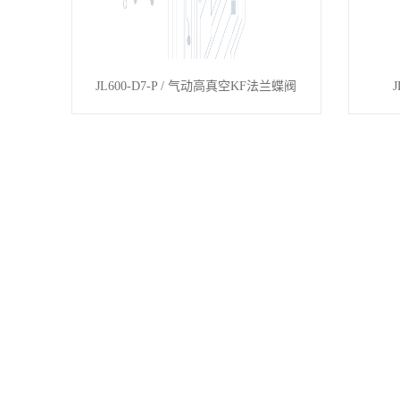
JL600-D7-P / 气动高真空KF法兰蝶阀