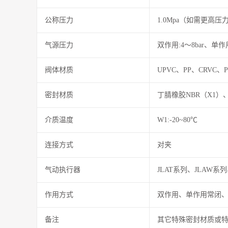
公称压力
1.0Mpa（如需更高
气源压力
双作用:4～8bar、单作用
阀体材质
UPVC、PP、CRVC、
密封材质
丁腈橡胶NBR（X1）
介质温度
W1:-20~80℃
连接方式
对夹
气动执行器
JLAT系列、JLAW
作用方式
双作用、单作用常闭
备注
其它特殊密封材质或