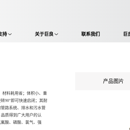
支持
关于巨良
联系我们
巨
选择语言:
中文 / Chinese
英语 / English
产品图片
成，材料耗用省；体积小、重
转90°即可快速启闭；其耐
的管路系统、排水和污水管
，品质得到广大用户的认
氢氟酸、磷酸、氯气、强