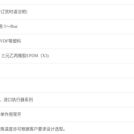
压力订货时请注明）
:5～8bar
PVDF等塑料
、三元乙丙橡胶EPDM（X3)
系列、进口执行器系列
、单作用常开
特殊温度亦可根据客户要求设计选型。