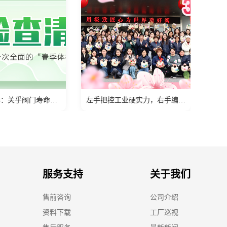
《3月保养季：关乎阀门寿命的春季检查清单，请查收！》
左手把控工业硬实力，右手编制生活小确幸
服务支持
关于我们
售前咨询
公司介绍
资料下载
工厂巡视