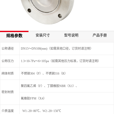
安装尺寸
型号说明
产品手册
规格参数
公称通径
DN15～DN100(mm)（如需其他口径，订货时请注明）
公称压力
1.3×10-7Pa～6×105pa（如需其他压力标准，订货时请注明）
阀体材质
不锈钢304（P）、不锈钢316（R）
聚四氟乙烯（F）、丁腈橡胶NBR（X1）、
密封材质
氟橡胶FPM（X4）
介质温度
W1:-20~80℃、W2:-20~150℃