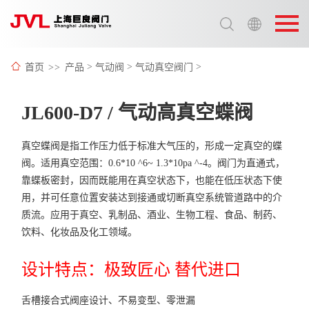
选择语言:
中文 / Chinese
首页
>>
产品
>
气动阀
>
气动真空阀门
>
英语 / English
JL600-D7 / 气动高真空蝶阀
真空蝶阀是指工作压力低于标准大气压的，形成一定真空的蝶
阀。适用真空范围：0.6*10 ^6~ 1.3*10pa ^-4。阀门为直通式，
靠蝶板密封，因而既能用在真空状态下，也能在低压状态下使
用，并可任意位置安装达到接通或切断真空系统管道路中的介
质流。应用于真空、乳制品、酒业、生物工程、食品、制药、
饮料、化妆品及化工领域。
设计特点：极致匠心 替代进口
舌槽接合式阀座设计、不易变型、零泄漏