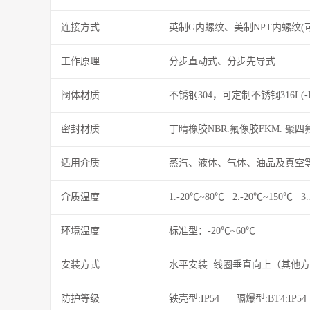
连接方式
英制G内螺纹、美制NPT内螺纹
工作原理
分步直动式、分步先导式
阀体材质
不锈钢304，可定制不锈钢316L(-R
密封材质
丁晴橡胶NBR.氟像胶FKM. 聚四
适用介质
蒸汽、液体、气体、油品及真空
介质温度
1.-20℃~80℃ 2.-20℃~150℃
环境温度
标准型：-20℃~60℃
安装方式
水平安装 线圈垂直向上（其他
防护等级
铁壳型:IP54 隔爆型:BT4:IP54 