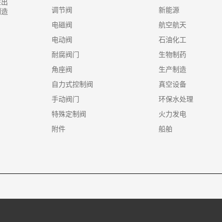
进出
调节阀
新能源
制造
电磁阀
航空航天
电动阀
石油化工
耐腐阀门
生物制药
角座阀
生产制造
自力式控制阀
真空设备
手动阀门
环保水处理
特殊定制阀
火力发电
附件
船舶