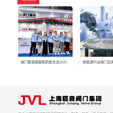
阀门智造赋能制药新生态2026 CPHI & PMEC 之行圆满落幕!
新能源行业阀门应用 —— 适配氢能、光伏、锂电场景