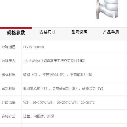
安装尺寸
型号说明
产品手册
规格参数
公称通径
DN15~500mm
公称压力
1.6~6.4Mpa（如需高压工况亦可设计制造）
阀体材质
碳钢（C）、不锈钢304（P）、不锈钢316（R）
密封材质
聚四氟乙烯（F）、金属硬密封（H）、硬质合金（Y）
介质温度
W2：-20~150℃ W3：-20~250℃ W4：-29~530℃
连接方式
法兰、内螺纹、对焊