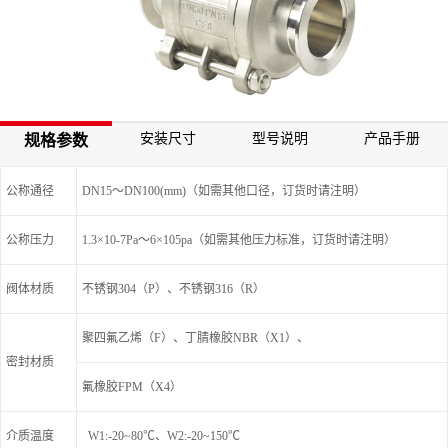
安装尺寸
型号说明
产品手册
规格参数
公称通径
DN15～DN100(mm)（如需其他口径，订货时请注明）
公称压力
1.3×10-7Pa～6×105pa（如需其他压力标准，订货时请注明）
阀体材质
不锈钢304（P）、不锈钢316（R）
聚四氟乙烯（F）、丁腈橡胶NBR（X1）、
密封材质
氟橡胶FPM（X4）
介质温度
W1:-20~80℃、W2:-20~150℃