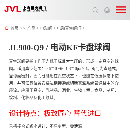
选择语言:
中文 / Chinese
首页
>>
产品
>
电动阀
>
电动真空阀门
>
英语 / English
JL900-Q9 / 电动KF卡盘球阀
真空球阀是指工作压力低于标准大气压的，形成一定真空的球
阀。适用真空范围：0.6*10 ^6~ 1.3*10pa ^-4。阀门为直通式，
靠球面密封，因而既能用在真空状态下，也能在低压状态下使
用，并可任意位置安装达到接通或切断真空系统管道路中的介
质流。应用于真空、乳制品、酒业、生物工程、食品、制药、
饮料、化妆品及化工领域。
设计特点：极致匠心 替代进口
舌槽接合式阀座设计、不易变型、零泄漏