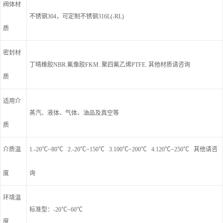
阀体材
不锈钢304，可定制不锈钢316L(-RL)
质
密封材
丁晴橡胶NBR.氟像胶FKM. 聚四氟乙烯PTFE. 其他材质请咨询
质
适用介
蒸汽、液体、气体、油品及真空等
质
介质温
1.-20℃~80℃ 2.-20℃~150℃ 3.100℃~200℃ 4.120℃~250℃ 其他请咨
度
询
环境温
标准型：-20℃~60℃
度