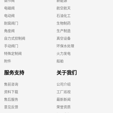
调节阀
新能源
电磁阀
航空航天
电动阀
石油化工
耐腐阀门
生物制药
角座阀
生产制造
自力式控制阀
真空设备
手动阀门
环保水处理
特殊定制阀
火力发电
附件
船舶
服务支持
关于我们
售前咨询
公司介绍
资料下载
工厂巡视
售后服务
最新新闻
意见反馈
荣誉资质