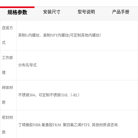
安装尺寸
型号说明
产品手册
规格参数
连接方
英制G内螺纹、美制NPT内螺纹(可定制其他内螺纹）
式
工作原
分布先导式
理
阀体材
不锈钢304，可定制不锈钢316L（-RL）
质
密封材
丁晴橡胶NBR.氟像胶FKM. 聚四氟乙烯PTFE. 其他材质请咨询
质