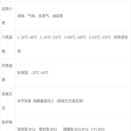
适用介
液体、气体、水蒸气、油品等
质
介质温
1.-20℃~80℃ 2.-20℃~150℃ 3.100℃~200℃ 4.120℃~250℃ 其他请咨
度
询
环境温
标准型：-20℃~60℃
度
安装方
水平安装 线圈垂直向上（其他方式请咨询）
式
防护等
铁壳型:IP54 塑封型:IP65 隔爆型:BT4:IP54 CT5:IP65