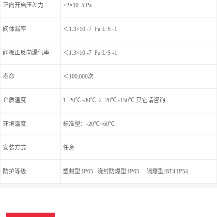
正向开启压差力
≤2×10 5 Pa
阀体漏率
＜1.3×10 -7 Pa·L·S -1
阀板正反向漏气率
＜1.3×10 -7 Pa·L·S -1
寿命
＜100,000次
介质温度
1.-20℃~80℃ 2.-20℃~150℃ 其它请咨询
环境温度
标准型：-20℃~60℃
安装方式
任意
防护等级
塑封型:IP65 浇封防爆型:IP65 隔爆型:BT4:IP54