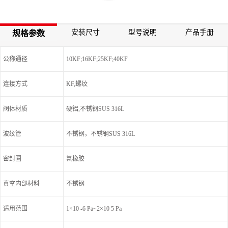
安装尺寸
型号说明
产品手册
规格参数
公称通径
10KF;16KF;25KF;40KF
连接方式
KF,螺纹
阀体材质
硬铝,不锈钢SUS 316L
波纹管
不锈钢，不锈钢SUS 316L
密封圈
氟橡胶
真空内部材料
不锈钢
适用范围
1×10 -6 Pa~2×10 5 Pa