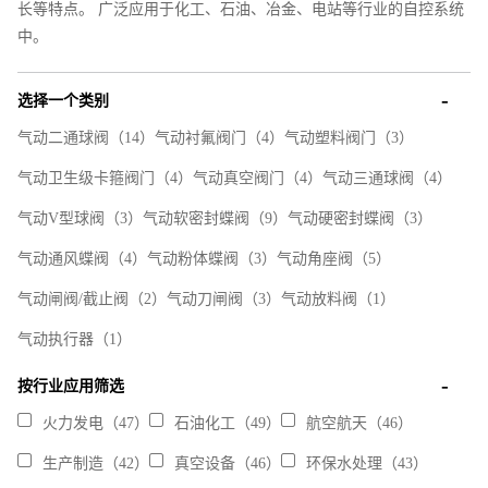
长等特点。 广泛应用于化工、石油、冶金、电站等行业的自控系统
中。
选择一个类别
气动二通球阀
（14）
气动衬氟阀门
（4）
气动塑料阀门
（3）
气动卫生级卡箍阀门
（4）
气动真空阀门
（4）
气动三通球阀
（4）
气动V型球阀
（3）
气动软密封蝶阀
（9）
气动硬密封蝶阀
（3）
气动通风蝶阀
（4）
气动粉体蝶阀
（3）
气动角座阀
（5）
气动闸阀/截止阀
（2）
气动刀闸阀
（3）
气动放料阀
（1）
气动执行器
（1）
按行业应用筛选
火力发电（47）
石油化工（49）
航空航天（46）
生产制造（42）
真空设备（46）
环保水处理（43）