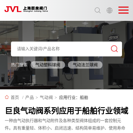
选择语言:
中文 / Chinese
英语 / English
热门搜索
气动塑料球阀
气动法兰球阀
应用行业：船舶
首页
/
产品
>
气动阀
>
巨良气动阀系列应用于船舶行业领域
一种由气动执行器和气动附件及各种类型阀体组成的一套控制元
件。具有重量轻、体积小、启闭迅速、结构简单易维护、使用寿命