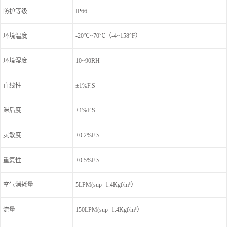
防护等级
IP66
环境温度
-20℃~70℃（-4~158°F）
环境湿度
10~90RH
直线性
±1%F.S
滞后度
±1%F.S
灵敏度
±0.2%F.S
重复性
±0.5%F.S
空气消耗量
5LPM(sup=1.4Kgf/m³）
流量
150LPM(sup=1.4Kgf/m³）