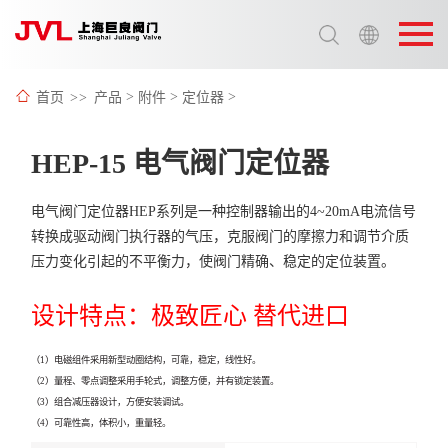
选择语言:
中文 / Chinese
首页
>>
产品
>
附件
>
定位器
>
英语 / English
HEP-15 电气阀门定位器
电气阀门定位器HEP系列是一种控制器输出的4~20mA电流信号
转换成驱动阀门执行器的气压，克服阀门的摩擦力和调节介质
压力变化引起的不平衡力，使阀门精确、稳定的定位装置。
设计特点：极致匠心 替代进口
（1）电磁组件采用新型动圈结构，可靠，稳定，线性好。
（2）量程、零点调整采用手轮式，调整方便，并有锁定装置。
（3）组合减压器设计，方便安装调试。
（4）可靠性高，体积小，重量轻。