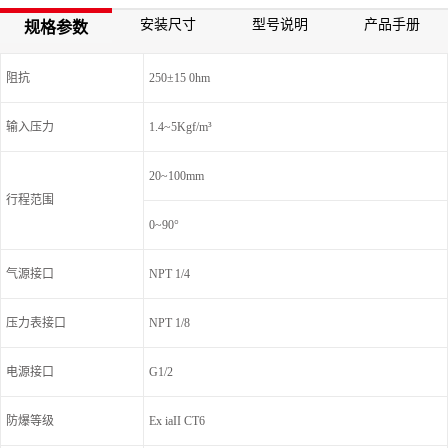
安装尺寸
型号说明
产品手册
规格参数
阻抗
250±15 0hm
输入压力
1.4~5Kgf/m³
20~100mm
行程范围
0~90°
气源接口
NPT 1/4
压力表接口
NPT 1/8
电源接口
G1/2
防爆等级
Ex iaII CT6