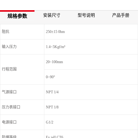
安装尺寸
型号说明
产品手册
规格参数
阻抗
250±15 0hm
输入压力
1.4~5Kgf/m³
20~100mm
行程范围
0~90°
气源接口
NPT 1/4
压力表接口
NPT 1/8
电源接口
G1/2
防爆等级
Ex iaII CT6