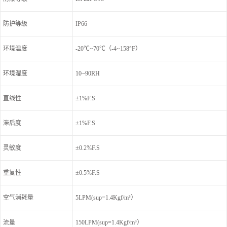
防护等级
IP66
环境温度
-20℃~70℃（-4~158°F）
环境湿度
10~90RH
直线性
±1%F.S
滞后度
±1%F.S
灵敏度
±0.2%F.S
重复性
±0.5%F.S
空气消耗量
5LPM(sup=1.4Kgf/m³）
流量
150LPM(sup=1.4Kgf/m³）