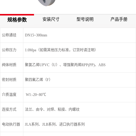
安装尺寸
型号说明
产品手册
规格参数
公称通径
DN15~300mm
公称压力
1.0Mpa（如需其他压力标准，订货时请注明）
阀体材质
聚氯乙烯UPVC（U）、增强聚丙烯RPP(PP)、ABS
密封材质
聚四氟乙烯（F）
介质温度
W1:-20~80℃
连接方式
法兰、由令、对焊、粘接、内螺纹
电动执行器
JLA系列、JLB系列、进口执行器系列