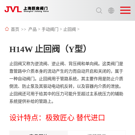
选择语言:
中文 / Chinese
首页
>>
产品
>
手动阀门
>
止回阀
>
英语 / English
H14W 止回阀（Y型）
止回阀又称为逆流阀、逆止阀、背压阀和单向阀。这类阀门是
靠管路中介质本身的流动产生的力而自动开启和关闭的，属于
一种自动阀门。止回阀用于管路系统，其主要作用是防止介质
倒流、防止泵及其驱动电动机反转，以及容器内介质的泄放。
止回阀还可用于给其中的压力可能升至超过主系统压力的辅助
系统提供补给的管路上。
设计特点：极致匠心 替代进口