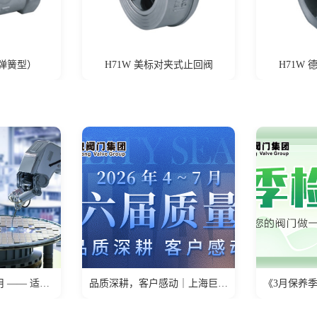
夹式止回阀
H71W 德标对夹式止回阀
H11W
品质深耕，客户感动｜上海巨良阀门集团第六届质量季正式
《3月保养季：关乎阀门寿命的春季检查清单，请查收！》