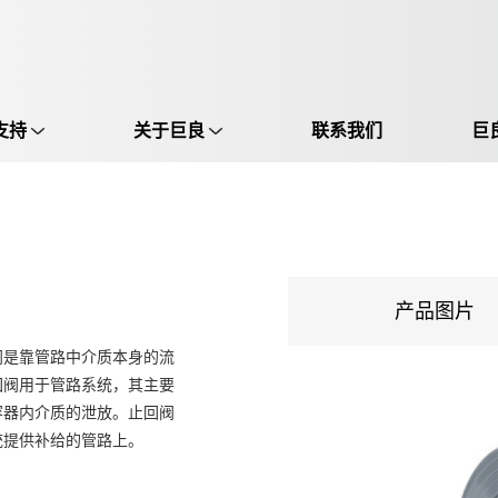
支持
关于巨良
联系我们
巨
选择语言:
中文 / Chinese
英语 / English
产品图片
门是靠管路中介质本身的流
回阀用于管路系统，其主要
容器内介质的泄放。止回阀
统提供补给的管路上。