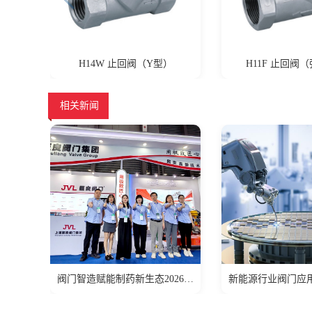
）
H11F 止回阀（弹簧型）
H71W 美标对
相关新闻
阀门智造赋能制药新生态2026 CPHI & PMEC 之行圆满落幕!
新能源行业阀门应用 —— 适配氢能、光伏、锂电场景