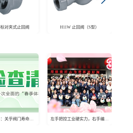
 止回阀（S型）
美标、日标止回阀
左手把控工业硬实力，右手编制生活小确幸
上海巨良阀门集团紧急切断阀荣获国家特种设备（TS）认证