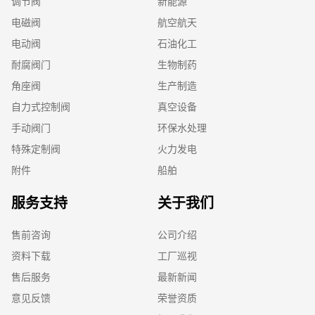
调节阀
新能源
电磁阀
航空航天
电动阀
石油化工
耐腐阀门
生物制药
角座阀
生产制造
自力式控制阀
真空设备
手动阀门
环保水处理
特殊定制阀
火力发电
附件
船舶
服务支持
关于我们
售前咨询
公司介绍
资料下载
工厂巡视
售后服务
最新新闻
意见反馈
荣誉资质